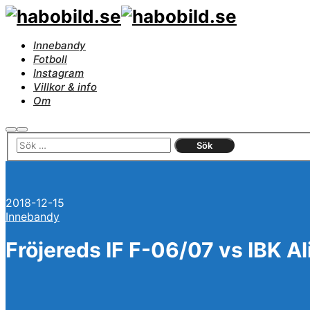
Innebandy
Fotboll
Instagram
Villkor & info
Om
Sök
Huvudmeny
2018-12-15
Innebandy
Fröjereds IF F-06/07 vs IBK Al