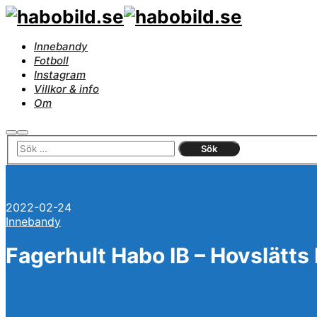
Innebandy
Fotboll
Instagram
Villkor & info
Om
Sök
Huvudmeny
2022-02-24
Innebandy
Fagerhult Habo IB – Hovslätts 