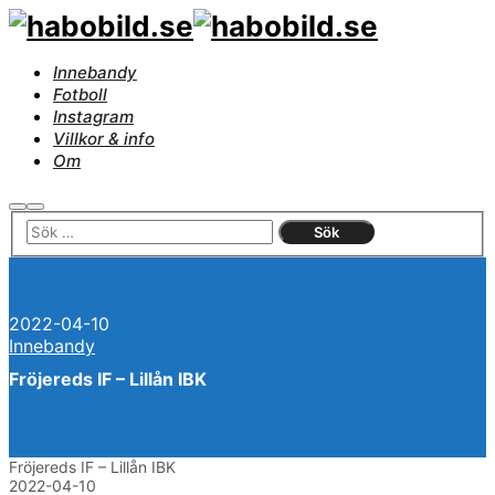
Innebandy
Fotboll
Instagram
Villkor & info
Om
Sök
Huvudmeny
2022-04-10
Innebandy
Fröjereds IF – Lillån IBK
Fröjereds IF – Lillån IBK
2022-04-10