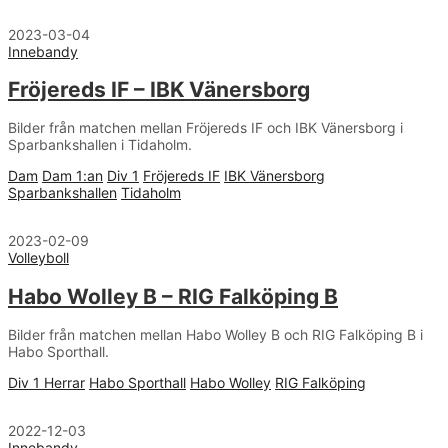
2023-03-04
Innebandy
Fröjereds IF – IBK Vänersborg
Bilder från matchen mellan Fröjereds IF och IBK Vänersborg i
Sparbankshallen i Tidaholm.
Dam
Dam 1:an
Div 1
Fröjereds IF
IBK Vänersborg
Sparbankshallen
Tidaholm
2023-02-09
Volleyboll
Habo Wolley B – RIG Falköping B
Bilder från matchen mellan Habo Wolley B och RIG Falköping B i
Habo Sporthall.
Div 1 Herrar
Habo Sporthall
Habo Wolley
RIG Falköping
2022-12-03
Innebandy