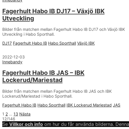
Fagerhult Habo IB DJ17 – Växjö IBK
Utveckling
Bilder från matchen mellan Fagerhult Habo IB DJ17 och Växjö IBK
Utveckling i Habo Sporthall.
DJ17
Fagerhult Habo IB
Habo Sporthall
Växjö IBK
2022-12-03
Innebandy
Fagerhult Habo IB JAS – IBK
Lockerud/Mariestad
Bilder från matchen mellan Fagerhult Habo IB JAS och IBK
Lockerud/Mariestad i Habo Sporthall.
Fagerhult Habo IB
Habo Sporthall
IBK Lockerud Mariestad
JAS
Sidnumrering
1
2
…
13
Nästa
12/146
för
Se
Villkor och info
om hur du får använda bilderna. Denna