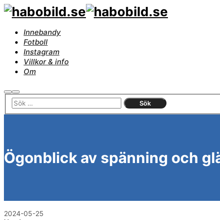
Innebandy
Fotboll
Instagram
Villkor & info
Om
Sök
Huvudmeny
Ögonblick av spänning och gl
2024-05-25