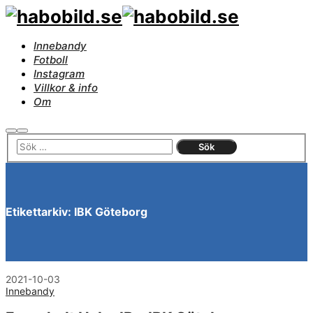
Innebandy
Fotboll
Instagram
Villkor & info
Om
Sök
Huvudmeny
Etikettarkiv:
IBK Göteborg
2021-10-03
Innebandy