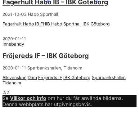
Fagerhult Habo IB – IBK Göteborg
2021-10-03 Habo Sporthall
Fagerhult Habo IB
FHIB
Habo Sporthall
IBK Göteborg
2020-01-11
Innebandy
Fröjereds IF – IBK Göteborg
2020-01-11 Sparbankshallen, Tidaholm
Allsvenskan
Dam
Fröjereds IF
IBK Göteborg
Sparbankshallen
Tidaholm
2/2
Se
Villkor och info
om hur du får använda bilderna.
Denna webbplats har utgivningsbevis.