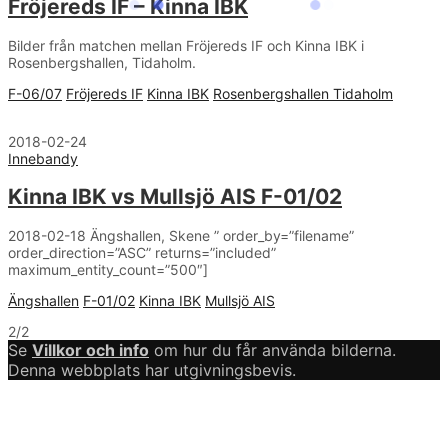
Fröjereds IF – Kinna IBK
Bilder från matchen mellan Fröjereds IF och Kinna IBK i
Rosenbergshallen, Tidaholm.
F-06/07
Fröjereds IF
Kinna IBK
Rosenbergshallen Tidaholm
2018-02-24
Innebandy
Kinna IBK vs Mullsjö AIS F-01/02
2018-02-18 Ängshallen, Skene ” order_by=”filename”
order_direction=”ASC” returns=”included”
maximum_entity_count=”500″]
Ängshallen
F-01/02
Kinna IBK
Mullsjö AIS
2/2
Se
Villkor och info
om hur du får använda bilderna.
Denna webbplats har utgivningsbevis.