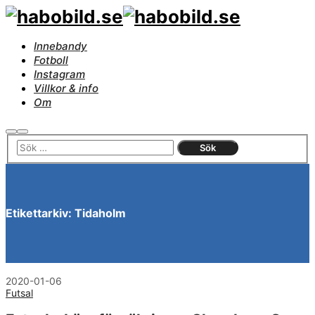
Innebandy
Fotboll
Instagram
Villkor & info
Om
Sök
Huvudmeny
Etikettarkiv:
Tidaholm
2020-01-06
Futsal