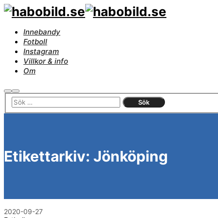
Innebandy
Fotboll
Instagram
Villkor & info
Om
Sök
Huvudmeny
Etikettarkiv:
Jönköping
2020-09-27