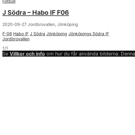
Fotboll
J Södra – Habo IF F06
2020-09-27 Jordbrovallen, Jönköping
F-06
Habo IF
J Södra
Jönköping
Jönköpings Södra IF
Jordbrovallen
1/1
Se
Villkor och info
om hur du får använda bilderna. Denna