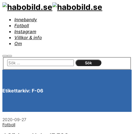
Innebandy
Fotboll
Instagram
Villkor & info
Om
Sök
Huvudmeny
Etikettarkiv:
F-06
2020-09-27
Fotboll