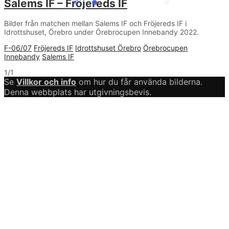
Salems IF – Fröjereds IF
Bilder från matchen mellan Salems IF och Fröjereds IF i
Idrottshuset, Örebro under Örebrocupen Innebandy 2022.
F-06/07
Fröjereds IF
Idrottshuset Örebro
Örebrocupen
Innebandy
Salems IF
1/1
Se
Villkor och info
om hur du får använda bilderna.
Denna webbplats har utgivningsbevis.