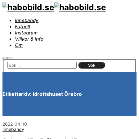
Innebandy
Fotboll
Instagram
Villkor & info
Om
Sök
Huvudmeny
Etikettarkiv:
Idrottshuset Örebro
2022-04-10
Innebandy