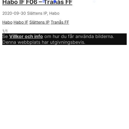
Habo IF F06 – Tranås FF
2020-09-30 Slättens IP, Habo
Habo
Habo IF
Slättens IP
Tranås FF
1/1
Se
Villkor och info
om hur du får använda bilderna.
Denna webbplats har utgivningsbevis.