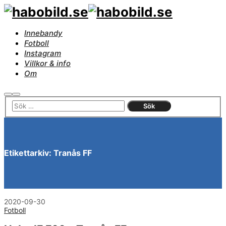
Innebandy
Fotboll
Instagram
Villkor & info
Om
Sök
Huvudmeny
Etikettarkiv:
Tranås FF
2020-09-30
Fotboll