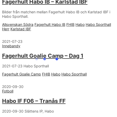
Fagerhult Habo IB – Karlstad IBF
Bilder från matchen mellan Fagerhult Habo IB och Karlstad IBF i
Habo Sporthall.
Allsvenskan Södra
Fagerhult Habo IB
FHIB
Habo
Habo Sporthall
Herr
Karlstad IBF
2021-07-23
Innebandy
Fagerhult Goalie Camp – Dag 1
2021-07-23 Habo Sporthall
Fagerhult Goalie Camp
FHIB
Habo
Habo Sporthall
2020-09-30
Fotboll
Habo IF F06 – Tranås FF
2020-09-30 Slättens IP, Habo