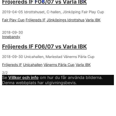
Fröjereds IF F06/07 vs Varla IBK
2019-04-05 Idrottshuset, C-hallen, Jönköping Fair Play Cup
Fair Play Cup
Fröjereds IF
Jönköpings Idrottshus
Varla IBK
2018-09-30
Innebandy
Fröjereds IF F06/07 vs Varla IBK
2018-09-30 Unicahallen, Mariestad Vänerns Pärla Cup
Fröjereds IF
Unicahallen
Vänerns Pärla Cup
Varla IBK
2/2
Se
Villkor och info
om hur du får använda bilderna.
Denna webbplats har utgivningsbevis.