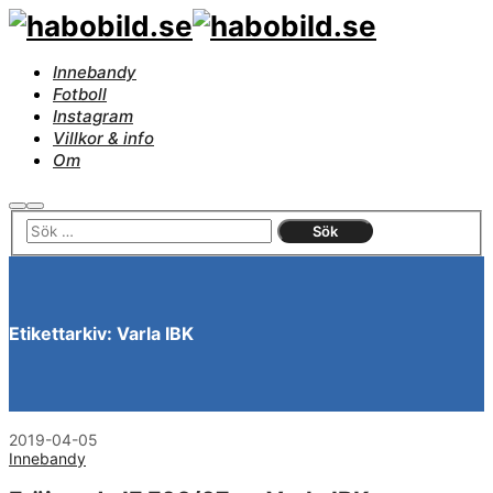
Innebandy
Fotboll
Instagram
Villkor & info
Om
Sök
Huvudmeny
Etikettarkiv:
Varla IBK
2019-04-05
Innebandy