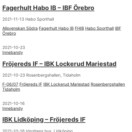
Fagerhult Habo IB – IBF Örebro
2021-11-13 Habo Sporthall
Allsvenskan Södra
Fagerhult Habo IB
FHIB
Habo Sporthall
IBF
Örebro
2021-10-23
Innebandy
Fröjereds IF – IBK Lockerud Mariestad
2021-10-23 Rosenbergshallen, Tidaholm
F-06/07
Fröjereds IF
IBK Lockerud Mariestad
Rosenbergshallen
Tidaholm
2021-10-16
Innebandy
IBK Lidköping – Fröjereds IF
2021-10-16 Idrottens hus, Lidköping