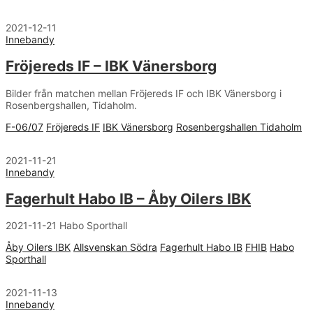
2021-12-11
Innebandy
Fröjereds IF – IBK Vänersborg
Bilder från matchen mellan Fröjereds IF och IBK Vänersborg i
Rosenbergshallen, Tidaholm.
F-06/07
Fröjereds IF
IBK Vänersborg
Rosenbergshallen Tidaholm
2021-11-21
Innebandy
Fagerhult Habo IB – Åby Oilers IBK
2021-11-21 Habo Sporthall
Åby Oilers IBK
Allsvenskan Södra
Fagerhult Habo IB
FHIB
Habo
Sporthall
2021-11-13
Innebandy