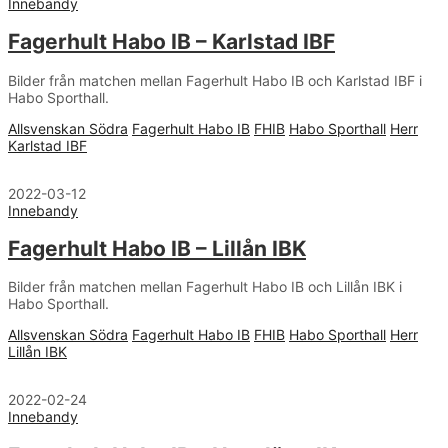
Innebandy
Fagerhult Habo IB – Karlstad IBF
Bilder från matchen mellan Fagerhult Habo IB och Karlstad IBF i
Habo Sporthall.
Allsvenskan Södra
Fagerhult Habo IB
FHIB
Habo Sporthall
Herr
Karlstad IBF
2022-03-12
Innebandy
Fagerhult Habo IB – Lillån IBK
Bilder från matchen mellan Fagerhult Habo IB och Lillån IBK i
Habo Sporthall.
Allsvenskan Södra
Fagerhult Habo IB
FHIB
Habo Sporthall
Herr
Lillån IBK
2022-02-24
Innebandy