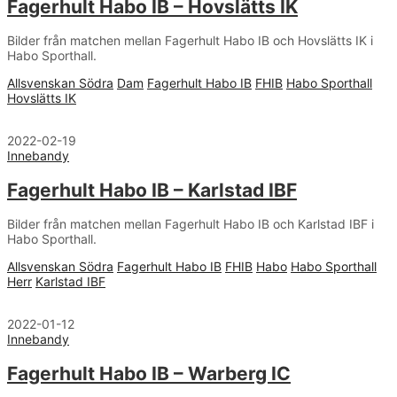
Fagerhult Habo IB – Hovslätts IK
Bilder från matchen mellan Fagerhult Habo IB och Hovslätts IK i
Habo Sporthall.
Allsvenskan Södra
Dam
Fagerhult Habo IB
FHIB
Habo Sporthall
Hovslätts IK
2022-02-19
Innebandy
Fagerhult Habo IB – Karlstad IBF
Bilder från matchen mellan Fagerhult Habo IB och Karlstad IBF i
Habo Sporthall.
Allsvenskan Södra
Fagerhult Habo IB
FHIB
Habo
Habo Sporthall
Herr
Karlstad IBF
2022-01-12
Innebandy
Fagerhult Habo IB – Warberg IC