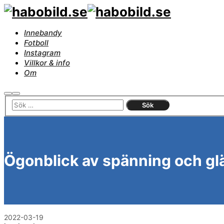
Innebandy
Fotboll
Instagram
Villkor & info
Om
Sök
Huvudmeny
Ögonblick av spänning och gl
2022-03-19